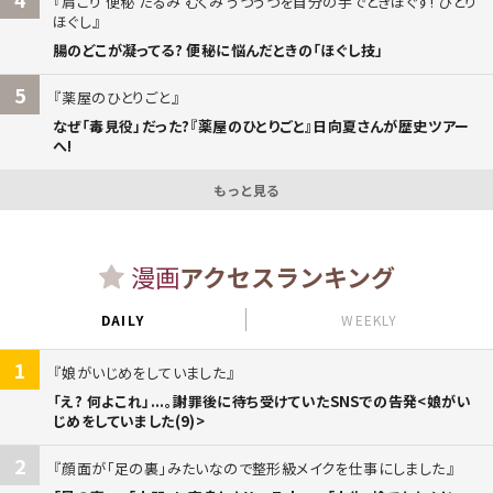
肩こり 便秘 たるみ むくみ うつうつを自分の手でときほぐす! ひとり
ほぐし
腸のどこが凝ってる? 便秘に悩んだときの「ほぐし技」
5
薬屋のひとりごと
なぜ「毒見役」だった?『薬屋のひとりごと』日向夏さんが歴史ツアー
へ!
もっと見る
漫画
アクセスランキング
DAILY
WEEKLY
1
娘がいじめをしていました
「え? 何よこれ」...。謝罪後に待ち受けていたSNSでの告発<娘がい
じめをしていました(9)>
2
顔面が「足の裏」みたいなので整形級メイクを仕事にしました