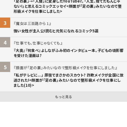
「足の裏」→「人間」に変身したYouTuber。「人生、捨てたもんじゃ
ない!」と思えるコミックエッセイ<顔面が「足の裏」みたいなので整
形級メイクを仕事にしました>
3
魔女は三百路から 1
強い女性が主人公!読むと元気になれるコミック5選
4
仕事でも、仕事じゃなくても
『大奥』『何食べ』よしながふみ初のインタビュー本。子どもの頃影響
を受けた漫画は?
5
顔面が「足の裏」みたいなので整形級メイクを仕事にしました
「私がテレビに...」 原宿でまさかのスカウト? 詐欺メイクが全国に放
送された!<顔面が「足の裏」みたいなので整形級メイクを仕事にし
ました(10)>
もっと見る