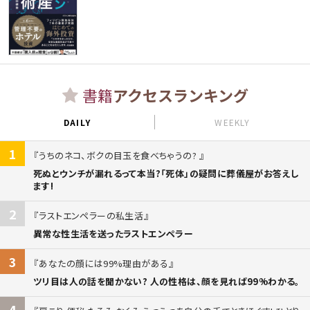
書籍
アクセスランキング
DAILY
WEEKLY
1
うちのネコ、ボクの目玉を食べちゃうの?
死ぬとウンチが漏れるって本当?「死体」の疑問に葬儀屋がお答えし
ます!
2
ラストエンペラーの私生活
異常な性生活を送ったラストエンペラー
3
あなたの顔には99%理由がある
ツリ目は人の話を聞かない? 人の性格は、顔を見れば99%わかる。
4