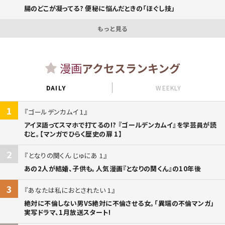
腸のどこが凝ってる? 便秘に悩んだときの「ほぐし技」
もっと見る
漫画
アクセスランキング
DAILY
WEEKLY
1
ゴールデンカムイ 1
アイヌ語ってスマホで打てるの!? 『ゴールデンカムイ』を学芸員が読
むと。【マンガでひらく歴史の扉 1】
2
となりの関くん じゅにあ 1
あの2人が結婚、子供も。人気漫画『となりの関くん』の10年後
3
あなたは私におとされたい 1
絶対に不倫しない男VS絶対に不倫させる女。「異端の不倫マンガ」
実写ドラマ、1月放送スタート!