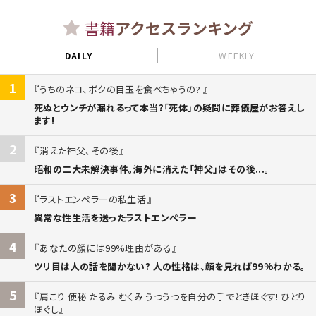
書籍
アクセスランキング
DAILY
WEEKLY
1
うちのネコ、ボクの目玉を食べちゃうの?
死ぬとウンチが漏れるって本当?「死体」の疑問に葬儀屋がお答えし
ます!
2
消えた神父、その後
昭和の二大未解決事件。海外に消えた「神父」はその後...。
3
ラストエンペラーの私生活
異常な性生活を送ったラストエンペラー
4
あなたの顔には99%理由がある
ツリ目は人の話を聞かない? 人の性格は、顔を見れば99%わかる。
5
肩こり 便秘 たるみ むくみ うつうつを自分の手でときほぐす! ひとり
ほぐし