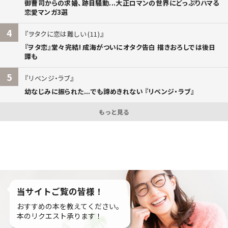
御曹司からの求婚、跡目騒動...大正ロマンの世界にどっぷりハマる
恋愛マンガ3選
4
ヲタクに恋は難しい (11)
『ヲタ恋』堂々完結! 成海がついにオタク告白 描きおろしでは後日
譚も
5
リベンジ・ラブ
幼なじみに振られた...でも諦めきれない 『リベンジ・ラブ』
もっと見る
当サイトご覧の皆様！
おすすめの本を教えてください。
本のリクエスト承ります！