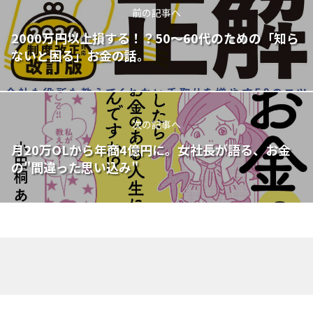
前の記事へ
2000万円以上損する！？50～60代のための「知ら
ないと困る」お金の話。
次の記事へ
月20万OLから年商4億円に。女社長が語る、お金
の"間違った思い込み"