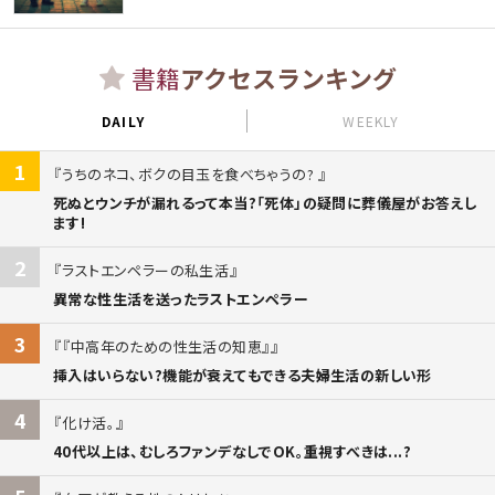
書籍
アクセスランキング
DAILY
WEEKLY
1
うちのネコ、ボクの目玉を食べちゃうの?
死ぬとウンチが漏れるって本当?「死体」の疑問に葬儀屋がお答えし
ます!
2
ラストエンペラーの私生活
異常な性生活を送ったラストエンペラー
3
『中高年のための性生活の知恵』
挿入はいらない?機能が衰えてもできる夫婦生活の新しい形
4
化け活。
40代以上は、むしろファンデなしでOK。重視すべきは...?