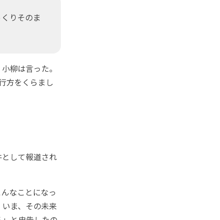
っくりそのま
、小柳は言った。
に行方をくらまし
件として報道され
こんなことになっ
。いま、その未来
ろ」と忠告したの