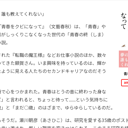
、誰も教えてくれない」
青春をクビになって』（文藝春秋）は、「青春」や
葉がしっくりこなくなった世代の「青春の終（しま）
小説。
れた『転職の魔王様』などお仕事小説のほか、数々
いてきた額賀さん。いま興味を持っているのは、輝か
たように見える人たちのセカンドキャリアなのだそう
青
a
で心をつかまれた。青春はとうの昔に終わった身な
」と言われると、ちょっと待って......という気持ちに
歳」と「まだ○歳」のはざまで、ゆらゆらしているのだ。
そうだ。瀬川朝彦（あさひこ）は、研究を愛する35歳のポス
を言い渡され、厳しい現実を突きつけられる。このまま研究を