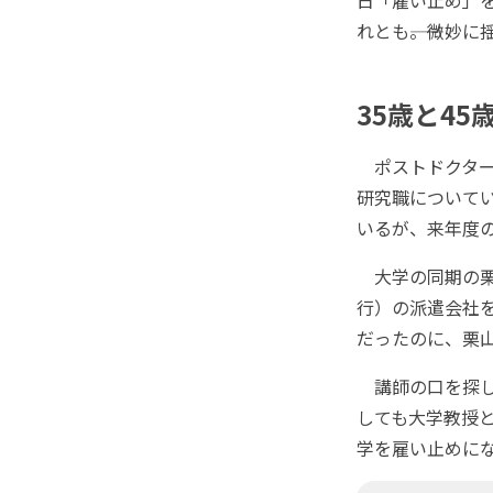
れとも――。微妙
35歳と45
ポストドクター
研究職について
いるが、来年度
大学の同期の栗
行）の派遣会社
だったのに、栗
講師の口を探し
しても大学教授
学を雇い止めに