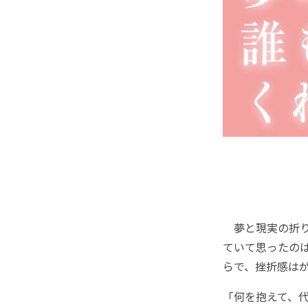
夢と現実の折り
ていて思ったの
らで、挫折感は
「何を抱えて、