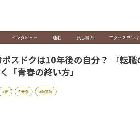
。
インタビュー
連載
試し読み
アクセスランキ
齢ポスドクは10年後の自分？ 『転
く「青春の終い方」
夢
青春
額賀澪