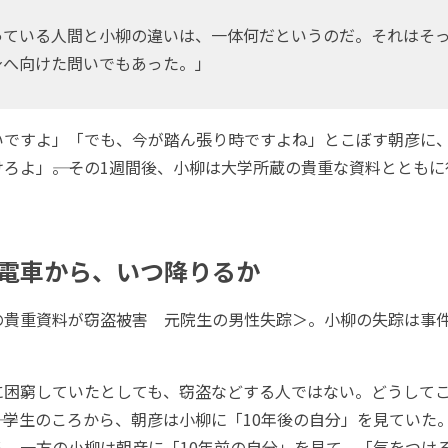
っている人間と小柳の違いは、一体何だというのだ。それはそ
身へ向けた問いでもあった。」
いですよ」「でも、今が踏ん張り時ですよね」とこぼす朝彦に
ろよ」――。その1週間後、小柳は大学所蔵の貴重な資料ととも
電車から、いつ降りるか
の貴重資料が窃盗被害 元院生の男性失踪＞。小柳の失踪は事
困窮していたとしても、窃盗などする人ではない。どうして
―。学生のころから、朝彦は小柳に「10年後の自分」を見ていた
る。一方の小柳は朝彦に「10年前の自分」を見て、「気をつけ