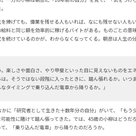
た。
を捧げても、偉業を残せる人もいれば、なにも残せない人も
の給料と同じ額を効率的に稼げるバイトがある。ものごとの意
究を続けているのかが、わからなくなってくる。朝彦は人生の
い。楽しさや面白さ、やり甲斐といった目に見えないものをエ
ちは。そうではない段階に入ったときに、踏ん張れるか。いつ
んなタイミングで乗り込んだ電車から降りるか。」
なかに「研究者として生きた十数年分の自分」がいて、「もう
な可能性に賭けて踏ん張ってきた。では、45歳の小柳はどうだ
って、「乗り込んだ電車」から降りたのだろうか。