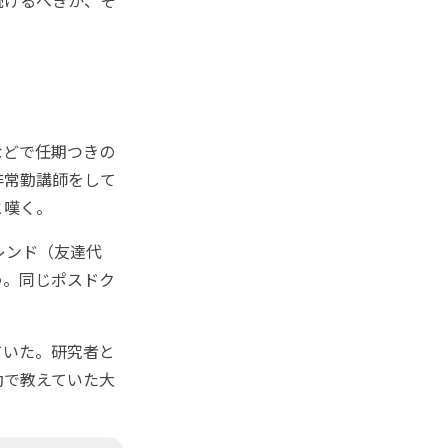
などで任期つきの
非常勤講師をして
と嘆く。
レンド（友達代
う。同じポスドク
ていた。研究者と
勤で教えていた大