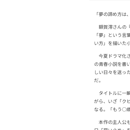
「夢の諦め方は
額賀澪さんの『
「夢」という言
い方」を描いた
今夏ドラマ化さ
の青春小説を書
しい日々を送っ
だ。
タイトルに一瞬
がら、いざ「クビ
なる。「もう○
本作の主人公も
日「雇い止め」