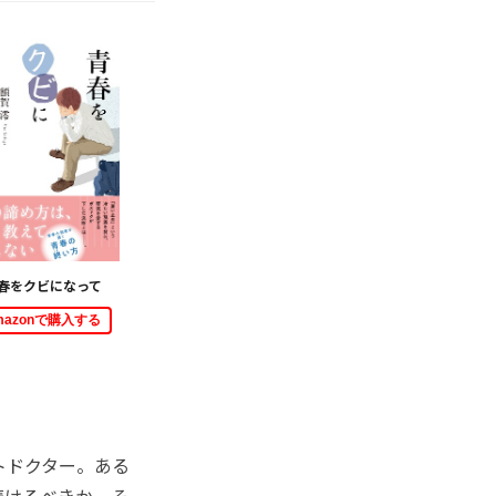
春をクビになって
mazonで購入する
トドクター。ある
続けるべきか、そ