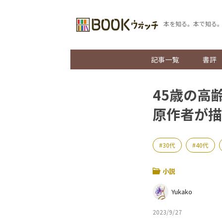
本を知る。本で知る
記事一覧
書評
45歳の高
原作者が描
30代
40代
小説
Yukako
2023/9/27