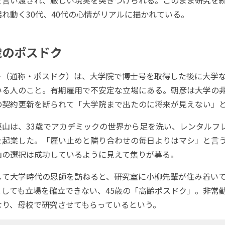
に揺れ動く30代、40代の心情がリアルに描かれている。
歳のポスドク
（通称・ポスドク）は、大学院で博士号を取得した後に大学
いる人のこと。有期雇用で不安定な立場にある。朝彦は大学の
の契約更新を断られて「大学院まで出たのに将来が見えない」
山は、33歳でアカデミックの世界から足を洗い、レンタルフ
を起業した。「雇い止めと隣り合わせの毎日よりはマシ」と言
山の選択は成功しているように見えて焦りが募る。
て大学時代の恩師を訪ねると、研究室に小柳先輩が住み着い
としても立場を確立できない、45歳の「高齢ポスドク」。非常
なり、母校で研究させてもらっているという。