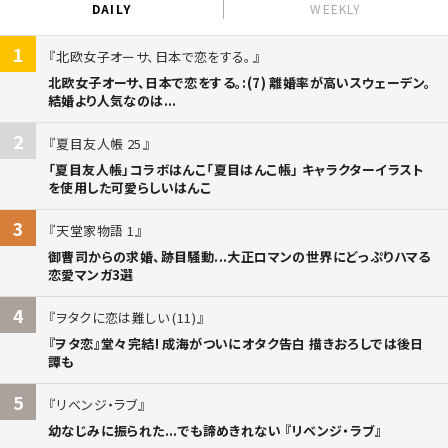
DAILY
WEEKLY
1
北欧女子オーサ、日本で恋をする。
北欧女子オーサ、日本で恋をする。:(7) 離婚率が高いスウェーデン。
結婚より人気なのは...
2
夏目友人帳 25
「夏目友人帳」コラボはんこ「夏目はんこ帳」 キャラクターイラスト
を使用した可愛らしいはんこ
3
天堂家物語 1
御曹司からの求婚、跡目騒動...大正ロマンの世界にどっぷりハマる
恋愛マンガ3選
4
ヲタクに恋は難しい (11)
『ヲタ恋』堂々完結! 成海がついにオタク告白 描きおろしでは後日
譚も
5
リベンジ・ラブ
幼なじみに振られた...でも諦めきれない 『リベンジ・ラブ』