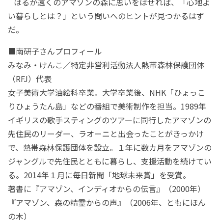
はるか遠くのアマゾンの森に思いをはせれば、「心地よ
い暮らしとは？」という問いへのヒントが見つかるはず
だ。
■南研子さんプロフィール
みなみ・けんこ／特定非営利活動法人熱帯森林保護団体
（RFJ）代表
女子美術大学油絵科卒業。大学卒業後、NHK「ひょっこ
りひょうたん島」などの番組で美術制作を担当。1989年
イギリスの歌手スティングのツアーに同行したアマゾンの
先住民のリーダー、ラオーニと出会ったことがきっかけ
で、熱帯森林保護団体を設立。１年に数カ月をアマゾンの
ジャングルで先住民とともに暮らし、支援活動を続けてい
る。2014年１月に毎日新聞「地球未来賞」を受賞。
著書に『アマゾン、インディオからの伝言』（2000年）
『アマゾン、森の精霊からの声』（2006年、ともにほん
の木）