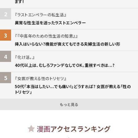
ます!
2
ラストエンペラーの私生活
異常な性生活を送ったラストエンペラー
3
『中高年のための性生活の知恵』
挿入はいらない?機能が衰えてもできる夫婦生活の新しい形
4
化け活。
40代以上は、むしろファンデなしでOK。重視すべきは...?
5
女医が教える性のトリセツ
50代「本当はしたい...でも痛い!」どうすれば? 女医が教える「性の
トリセツ」
もっと見る
漫画
アクセスランキング