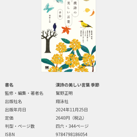
書名
漢詩の美しい言葉 季節
監修・編集・著者名
鷲野正明
出版社名
翔泳社
出版年月日
2024年11月25日
定価
2640円（税込）
判型・ページ数
四六・344ページ
ISBN
9784798186054