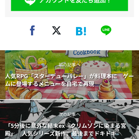
前の記事へ
人気RPG「スターデューバレー」が料理本に ゲー
ムに登場するメニューを自宅で再現
次の記事へ
「5分後に意外な結末ex クリムゾンに染まる宮
殿」 人気シリーズ新作、最後までドキドキ