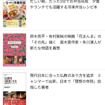
忙しい朝、たった5分でお弁当完成 夕食
やランチでも活躍する冷凍弁当レシピ本
鈴木亮平・有村架純の映画「花まんま」の
「その先」描く 直木賞作家・朱川湊人が
新たな物語を着想
現代日本に合った仏教のあり方を追求 ミ
ャンマーで出家、日本で「理想の寺院」目
指した著者