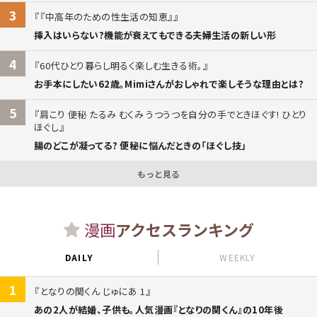
3
『中高年のための性生活の知恵』
挿入はいらない?機能が衰えてもできる夫婦生活の新しい形
4
60代ひとり暮らし明るく楽しむ生きる術。
お手本にしたい62歳。Mimiさんがおしゃれで楽しそうな理由とは?
5
肩こり 便秘 たるみ むくみ うつうつを自分の手でときほぐす! ひとり
ほぐし
腸のどこが凝ってる? 便秘に悩んだときの「ほぐし技」
もっと見る
漫画
アクセスランキング
DAILY
WEEKLY
1
となりの関くん じゅにあ 1
あの2人が結婚、子供も。人気漫画『となりの関くん』の10年後