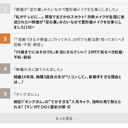
2
顔面が「足の裏」みたいなので整形級メイクを仕事にしました
「私がテレビに...」 原宿でまさかのスカウト? 詐欺メイクが全国に放
送された!<顔面が「足の裏」みたいなので整形級メイクを仕事にし
ました(10)>
3
「妊娠できるか検査」に行ってみた 20代でも要注意! 知っておくべき
妊娠・不妊・避妊
「35歳までにはそのうち」本当にそれでいい? 20代で知るべき妊娠・
不妊・避妊
4
無職の夫に捨てられました
結婚10年目、無職3度目の夫が「リコンして」。身勝手すぎる理由と
は...?
5
キングダム 1
検証!『キングダム』の"でかすぎる"人気キャラ、当時の馬で耐えら
れる? 【マンガでひらく歴史の扉 4】
もっと見る