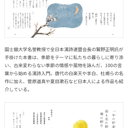
国士舘大学名誉教授で全日本漢詩連盟会長の鷲野正明氏が
手掛けた本書は、季節をテーマに私たちの暮らしに寄り添
い、古来変わらない季節の情感や風物を詠んだ、100の言
葉から始める漢詩入門。唐代の白楽天や李白、杜甫らの名
作に加え、菅原道真や夏目漱石など日本人による作品も紹
介している。