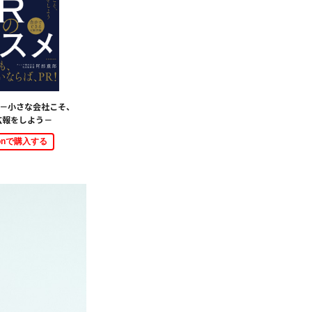
 －小さな会社こそ、
広報をしよう－
zonで購入する