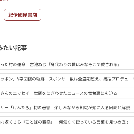
紀伊國屋書店
みたい記事
知った村の運命 古池ねじ『身代わりの贄はみなそこで愛される』
ッポン」V字回復の軌跡 スポンサー数は全盛期超え、統括プロデュー
熙さんのエッセイ 世間をにぎわせたニュースの舞台裏にも迫る
ンサー「けんたろ」初の著書 楽しみながら知識が頭に入る図表と解説
・向坂くじら『ことぱの観察』 何気なく使っている言葉を見つめ直す