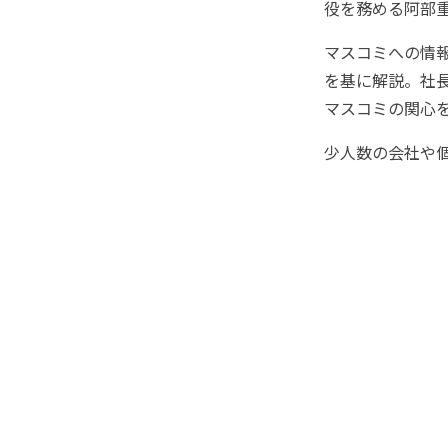
役を務める阿部
マスコミへの情
を基に解説。社
マスコミの関心
少人数の会社や