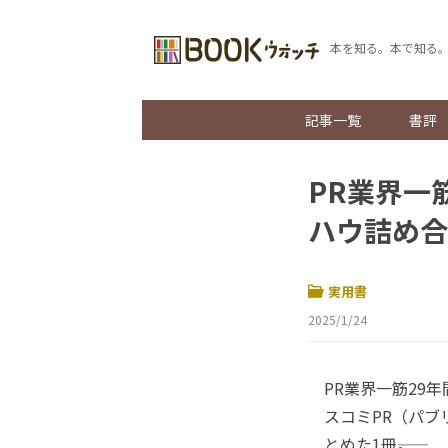
本を知る。本で知る
記事一覧
書評
PR業界一
ハウ詰め合
実用書
2025/1/24
PR業界一筋29
スコミPR（パ
とめた1冊――。