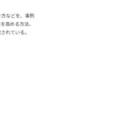
り方などを、事例
性を高める方法、
載されている。
。