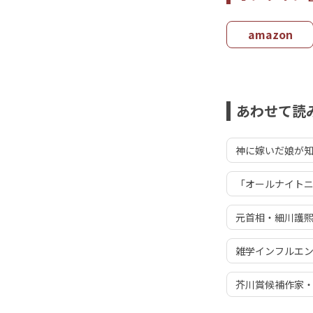
amazon
あわせて読
神に嫁いだ娘が
「オールナイトニ
元首相・細川護
雑学インフルエ
芥川賞候補作家