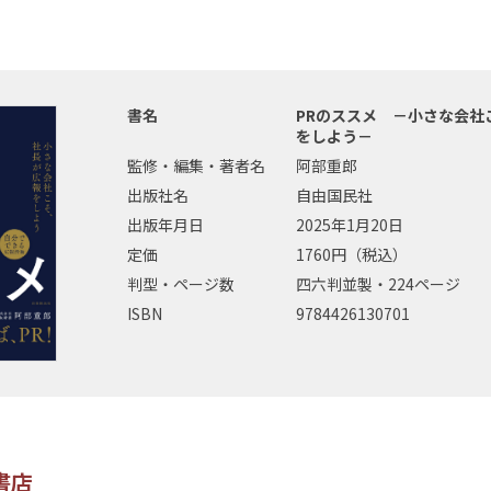
書名
PRのススメ －小さな会社
をしよう－
監修・編集・著者名
阿部重郎
出版社名
自由国民社
出版年月日
2025年1月20日
定価
1760円（税込）
判型・ページ数
四六判並製・224ページ
ISBN
9784426130701
書店