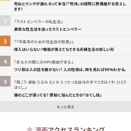
死ぬとウンチが漏れるって本当?「死体」の疑問に葬儀屋がお答えし
ます!
2
ラストエンペラーの私生活
異常な性生活を送ったラストエンペラー
3
『中高年のための性生活の知恵』
挿入はいらない?機能が衰えてもできる夫婦生活の新しい形
4
あなたの顔には99%理由がある
ツリ目は人の話を聞かない? 人の性格は、顔を見れば99%わかる。
5
肩こり 便秘 たるみ むくみ うつうつを自分の手でときほぐす! ひとり
ほぐし
腸のどこが凝ってる? 便秘に悩んだときの「ほぐし技」
もっと見る
漫画
アクセスランキング