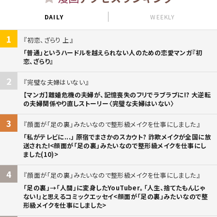
DAILY
WEEKLY
1
初恋、ざらり 上
「普通」というハードルを越えられない人のための恋愛マンガ『初
恋、ざらり』
2
完璧な夫婦はいない
【マンガ】離婚危機の夫婦が、記憶喪失のフリでラブラブに!? 大逆転
の夫婦関係やり直しストーリー〈完璧な夫婦はいない〉
3
顔面が「足の裏」みたいなので整形級メイクを仕事にしました
「私がテレビに...」 原宿でまさかのスカウト? 詐欺メイクが全国に放
送された!<顔面が「足の裏」みたいなので整形級メイクを仕事にし
ました(10)>
4
顔面が「足の裏」みたいなので整形級メイクを仕事にしました
「足の裏」→「人間」に変身したYouTuber。「人生、捨てたもんじゃ
ない!」と思えるコミックエッセイ<顔面が「足の裏」みたいなので整
形級メイクを仕事にしました>