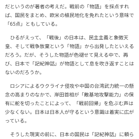
だというのが著者の考えだ。戦前の「物語」を採点すれ
ば、国民をまとめ、欧米の植民地化を免れたという意味で
「65点」ともしている。
ひるがえって、「戦後」の日本は、民主主義と象徴天
皇、そして戦争放棄という「物語」から出発したといえる
だろう。だが、そうした物語が色褪せて見える中で、再
び、日本で「記紀神話」が物語として息を吹き返すことは
ないのだろうか。
ロシアによるウクライナ侵攻や中国の台湾武力統一の懸
念の高まりのなかで、岸田首相が「敵基地攻撃能力」の保
有に舵を切ったことによって、「戦前回帰」を危ぶむ声は
少なくない。日本は日本人が守るという意識は着実に広が
っている。
そうした現実の前に、日本の国民は「記紀神話」に頼ら