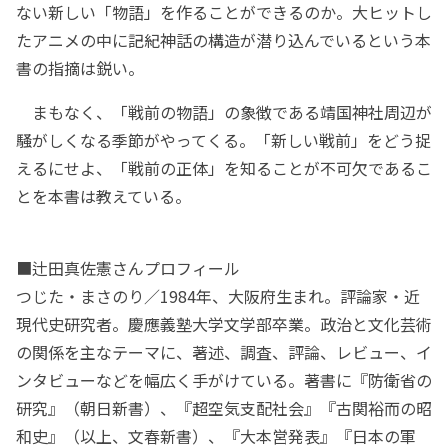
ない新しい「物語」を作ることができるのか。大ヒットし
たアニメの中に記紀神話の構造が潜り込んでいるという本
書の指摘は鋭い。
まもなく、「戦前の物語」の象徴である靖国神社周辺が
騒がしくなる季節がやってくる。「新しい戦前」をどう捉
えるにせよ、「戦前の正体」を知ることが不可欠であるこ
とを本書は教えている。
■辻田真佐憲さんプロフィール
つじた・まさのり／1984年、大阪府生まれ。評論家・近
現代史研究者。慶應義塾大学文学部卒業。政治と文化芸術
の関係を主なテーマに、著述、調査、評論、レビュー、イ
ンタビューなどを幅広く手がけている。著書に『防衛省の
研究』（朝日新書）、『超空気支配社会』『古関裕而の昭
和史』（以上、文春新書）、『大本営発表』『日本の軍