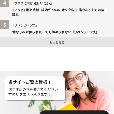
4
ヲタクに恋は難しい (11)
『ヲタ恋』堂々完結! 成海がついにオタク告白 描きおろしでは後日
譚も
5
リベンジ・ラブ
幼なじみに振られた...でも諦めきれない 『リベンジ・ラブ』
もっと見る
当サイトご覧の皆様！
おすすめの本を教えてください。
本のリクエスト承ります！