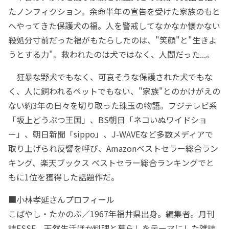
たノンフィクション。余命半年の宣告を受けた家族のもと
へやってきた保護犬の福。人を警戒してなかなか懐かない
殺処分寸前だった福がもたらしたのは、"笑顔"と"生きよ
うとする力"。救われたのは犬ではなく、人間だった...。
狂暴な野犬でもなく、可哀そうな保護された犬でもな
く、人に飼われるペットでもない、"家族"とのかけがえの
ない約3年の日々を切り取った珠玉の物語。フジテレビ系
「坂上どうぶつ王国」、BS朝日「ネコいぬワイドショ
ー」、朝日新聞「sippo」、J-WAVEなど多数メディアで
取り上げられ反響を呼び、Amazonベストセラー総合ラン
キング、楽天ブックス ベストセラー総合ランキングでと
もに1位を獲得した話題作だ。
■小林孝延さんプロフィール
こばやし・たかのぶ／1967年福井県出身。編集者。月刊
誌ESSE、天然生活ほか料理と暮らしをテーマにした雑誌