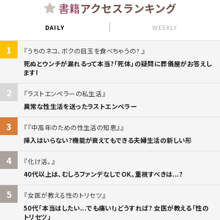
書籍
アクセスランキング
DAILY
WEEKLY
1
うちのネコ、ボクの目玉を食べちゃうの?
死ぬとウンチが漏れるって本当?「死体」の疑問に葬儀屋がお答えし
ます!
2
ラストエンペラーの私生活
異常な性生活を送ったラストエンペラー
3
『中高年のための性生活の知恵』
挿入はいらない?機能が衰えてもできる夫婦生活の新しい形
4
化け活。
40代以上は、むしろファンデなしでOK。重視すべきは...?
5
女医が教える性のトリセツ
50代「本当はしたい...でも痛い!」どうすれば? 女医が教える「性の
トリセツ」