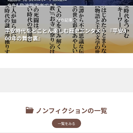
次の記事へ
平安時代をとことん楽しむ歴史エンタメ！ 『平安4
00年の舞台裏』
ノンフィクションの一覧
一覧をみる