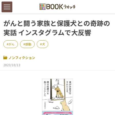
がんと闘う家族と保護犬との奇跡の
実話 インスタグラムで大反響
がん
感動
犬
ノンフィクション
2023/10/13