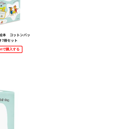
絵本 コットンバッ
き7冊セット
zonで購入する