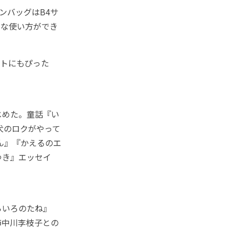
ンバッグはB4サ
ろな使い方ができ
トにもぴった
じめた。童話『い
犬のロクがやって
ん』『かえるのエ
ゆき』エッセイ
らいろのたね』
姉中川李枝子との