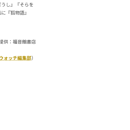
ぼうし』『そらを
品に『狐物語』
提供：福音館書店
Kウォッチ編集部
）