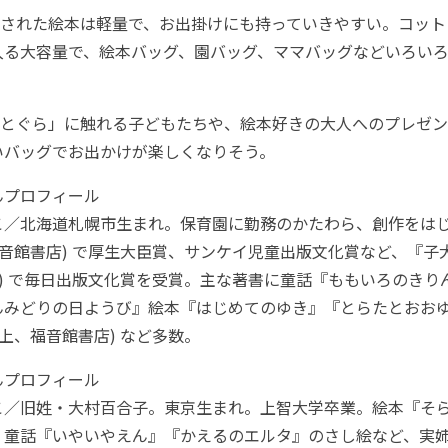
された絵本は軽量で、お出掛けにも持っていきやすい。コット
入る大容量で、絵本バッグ、園バッグ、ママバッグなどいろい
とぐら」に触れる子どもたちや、絵本好きの大人へのプレゼン
いバッグでお出かけが楽しくなりそう。
んプロフィール
こ／北海道札幌市生まれ。保育園に勤務のかたわら、創作をは
福音館書店) で厚生大臣賞、サンケイ児童出版文化賞など、『子
店) で毎日出版文化賞を受賞。主な著書に童話『ももいろのきり
んみどりの日ようび』絵本『はじめてのゆき』『とらたとおお
以上、福音館書店) など多数。
んプロフィール
こ／旧姓・大村百合子。東京生まれ。上智大学卒業。絵本『そ
』童話『いやいやえん』『かえるのエルタ』のさし絵など、実