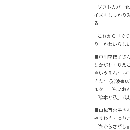
ソフトカバー化
イズもしっかり
る。
これから「ぐり
り。かわいらし
■中川李枝子さ
なかがわ・りえ
やいやえん』 (
きた』 (岩波書
ルタ』『らいお
『絵本と私』 (
■山脇百合子さ
やまわき・ゆり
『たからさがし