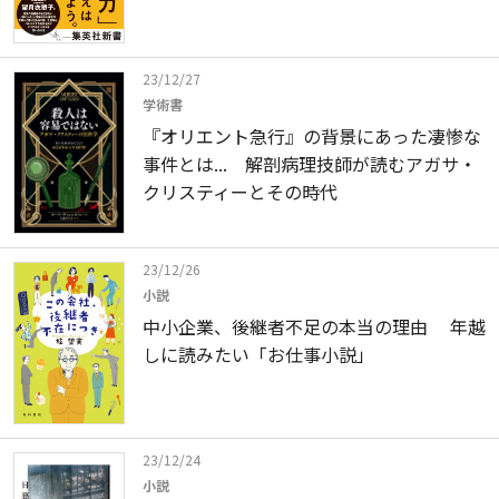
23/12/27
学術書
『オリエント急行』の背景にあった凄惨な
事件とは... 解剖病理技師が読むアガサ・
クリスティーとその時代
23/12/26
小説
中小企業、後継者不足の本当の理由 年越
しに読みたい「お仕事小説」
23/12/24
小説