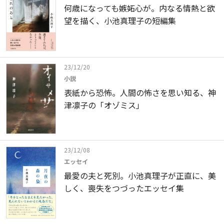
何歳になっても嫉妬心が。内なる情熱と欲
望を描く、小池真理子の短編集
23/12/20
小説
表紙から恐怖。人間の怖さを思い知る、神
津凛子の「オゾミス」
23/12/08
エッセイ
最愛の夫と死別。小池真理子が正直に、美
しく、喪失をつづったエッセイ集