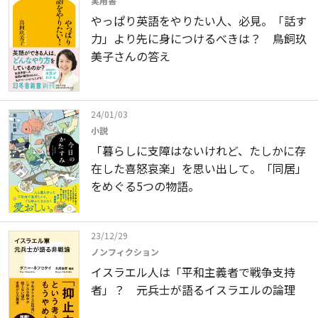
実用書
やっぱり英語をやりたい人、必見。「話す
力」より先に身につけるべきは？ 鳥飼玖
美子さんの答え
24/01/03
小説
「暮らしに支障はないけれど、たしかに存
在した喜怒哀楽」を思い出して。「同居」
をめぐる5つの物語。
23/12/29
ノンフィクション
イスラエル人は「平和主義者で戦争支持
者」？ 元兵士が語るイスラエルの論理