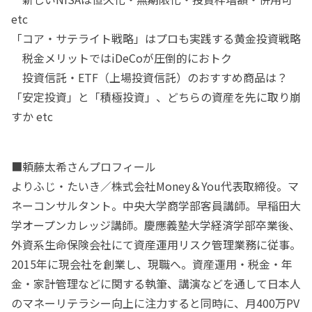
etc
「コア・サテライト戦略」はプロも実践する黄金投資戦略
税金メリットではiDeCoが圧倒的におトク
投資信託・ETF（上場投資信託）のおすすめ商品は？
「安定投資」と「積極投資」、どちらの資産を先に取り崩
すか etc
■頼藤太希さんプロフィール
よりふじ・たいき／株式会社Money＆You代表取締役。マ
ネーコンサルタント。中央大学商学部客員講師。早稲田大
学オープンカレッジ講師。慶應義塾大学経済学部卒業後、
外資系生命保険会社にて資産運用リスク管理業務に従事。
2015年に現会社を創業し、現職へ。資産運用・税金・年
金・家計管理などに関する執筆、講演などを通して日本人
のマネーリテラシー向上に注力すると同時に、月400万PV