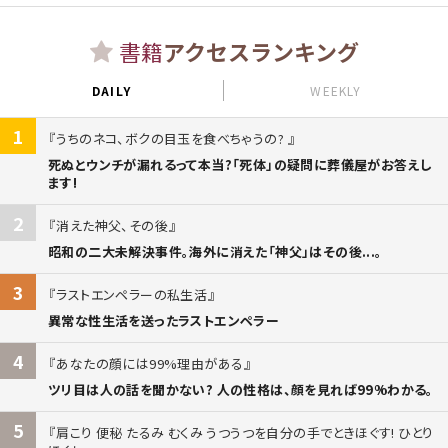
書籍
アクセスランキング
DAILY
WEEKLY
1
うちのネコ、ボクの目玉を食べちゃうの?
死ぬとウンチが漏れるって本当?「死体」の疑問に葬儀屋がお答えし
ます!
2
消えた神父、その後
昭和の二大未解決事件。海外に消えた「神父」はその後...。
3
ラストエンペラーの私生活
異常な性生活を送ったラストエンペラー
4
あなたの顔には99%理由がある
ツリ目は人の話を聞かない? 人の性格は、顔を見れば99%わかる。
5
肩こり 便秘 たるみ むくみ うつうつを自分の手でときほぐす! ひとり