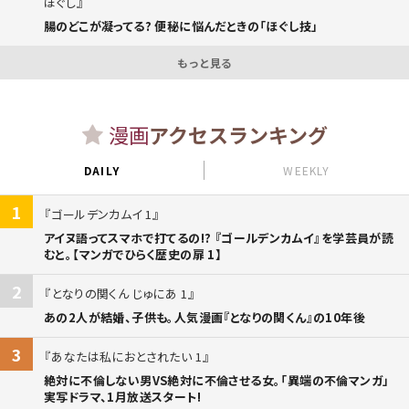
ほぐし
腸のどこが凝ってる? 便秘に悩んだときの「ほぐし技」
もっと見る
漫画
アクセスランキング
DAILY
WEEKLY
1
ゴールデンカムイ 1
アイヌ語ってスマホで打てるの!? 『ゴールデンカムイ』を学芸員が読
むと。【マンガでひらく歴史の扉 1】
2
となりの関くん じゅにあ 1
あの2人が結婚、子供も。人気漫画『となりの関くん』の10年後
3
あなたは私におとされたい 1
絶対に不倫しない男VS絶対に不倫させる女。「異端の不倫マンガ」
実写ドラマ、1月放送スタート!