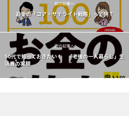
前の記事へ
お金の「コア・サテライト戦略」って何？
次の記事へ
50代で知っておきたい！ 「老後の一人暮らし」生
活費の実額