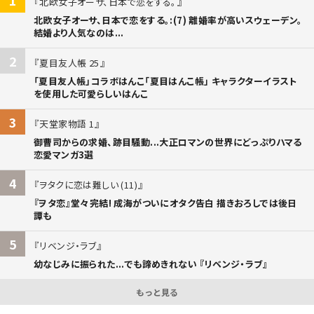
北欧女子オーサ、日本で恋をする。
北欧女子オーサ、日本で恋をする。:(7) 離婚率が高いスウェーデン。
結婚より人気なのは...
2
夏目友人帳 25
「夏目友人帳」コラボはんこ「夏目はんこ帳」 キャラクターイラスト
を使用した可愛らしいはんこ
3
天堂家物語 1
御曹司からの求婚、跡目騒動...大正ロマンの世界にどっぷりハマる
恋愛マンガ3選
4
ヲタクに恋は難しい (11)
『ヲタ恋』堂々完結! 成海がついにオタク告白 描きおろしでは後日
譚も
5
リベンジ・ラブ
幼なじみに振られた...でも諦めきれない 『リベンジ・ラブ』
もっと見る