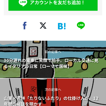
前の記事へ
30分遅れの電車に笑顔で拍手。ローカル交通に見
るイタリアの日常【ローマで居候】
次の記事へ
山里×若林「たりないふたり」の仕掛け人が、12
年間の秘話を明かす