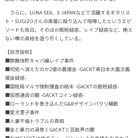
さらに、LUNA SEA、X JAPANなどで活躍するギタリス
ト・SUGIZOさんの楽屋に殴り込んで喧嘩したというエピ
ソードも告白。そのほか脱税疑惑、レイプ疑惑など、絶え
ない噂の真相を語り尽くしている。
【目次抜粋】
■歌舞伎町キャバ嬢レイプ事件
■何処へ消えたのか2億の義援金 -GACKT東日本大震災義
援金疑惑-
■国税局マルサ強制捜査の結末 -GACKTの脱税疑惑-
■仮想通貨の闇 -GACKTコイン疑惑-
■ローランドを巻き込んだG&Rデザインパクリ騒動
■愛犬里子事件
■人妻不倫トラブルの真相
■金と暴力の渦巻くGACKTと芸能界の闇