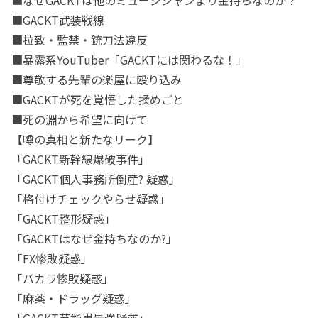
■なぜGACKTは他のミュージシャンより金持ちなのか？
■GACKT武装戦線
■拉致・監禁・銃刀法違反
■暴露系YouTuber「GACKTには関わるな！」
■尊敬する先輩の楽屋に殴り込み
■GACKTが死を覚悟した揉めごと
■死の淵から希望に向けて
【噂の真相と新たなリーク】
「GACKT新幹線爆破事件」
「GACKT個人事務所倒産? 疑惑」
「格付けチェックやらせ疑惑」
「GACKT整形疑惑」
「GACKTはなぜ金持ちなのか?」
「FX惨敗疑惑」
「バカラ惨敗疑惑」
「麻薬・ドラッグ疑惑」