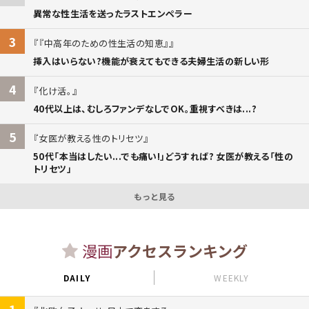
異常な性生活を送ったラストエンペラー
3
『中高年のための性生活の知恵』
挿入はいらない?機能が衰えてもできる夫婦生活の新しい形
4
化け活。
40代以上は、むしろファンデなしでOK。重視すべきは...?
5
女医が教える性のトリセツ
50代「本当はしたい...でも痛い!」どうすれば? 女医が教える「性の
トリセツ」
もっと見る
漫画
アクセスランキング
DAILY
WEEKLY
1