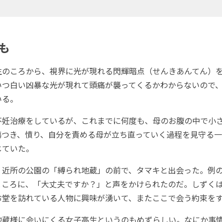
も
のころから、視界に光が現れる閃輝暗点（せんきあんてん）
いつ白い凶暴な光が現れて頭痛が襲ってくるかわからないので
いる。
妊治療をしているが、これまでに何度も、母のお腹の中で小
傷つき、憤り、自分を責める母が立ち直っていく過程を見守る
じていた。
近所の公園の「縛られ地蔵」の前で、タマキと出会った。例
ところに、「大丈夫ですか？」と声をかけられたのだ。しずく
お堂を訪れている人物に興味が湧いて、またここで会う約束を
蔵様に会いにくる女子高生というのもめずらしい。なにか事