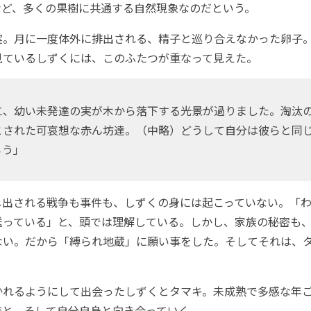
など、多くの果樹に共通する自然現象なのだという。
。月に一度体外に排出される、精子と巡り合えなかった卵子
見ているしずくには、このふたつが重なって見えた。
に、幼い未発達の実が木から落下する光景が過りました。淘汰
とされた可哀想な赤ん坊達。（中略）どうして自分は彼らと同
ろう」
出される戦争も事件も、しずくの身には起こっていない。「わ
送っている」と、頭では理解している。しかし、家族の秘密も
ない。だから「縛られ地蔵」に願い事をした。そしてそれは、
れるようにして出会ったしずくとタマキ。未成熟で多感な年
族と、そして自分自身と向き合っていく。