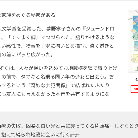
は家族をめぐる秘密がある」
人文学賞を受賞した、夢野寧子さんの『ジューンドロ
）。「ですます調」でつづられた、語りかけるような
しい感性で、物事を丁寧に掬いとる描写。淡く透きと
目の前にパッと広がった。
ずくは、人々が願いを込めてお地蔵様を縄で縛り上げ
」の前で、タマキと名乗る同い年の少女と出会う。お
いするという「奇妙な共犯関係」で結ばれたふたり
a
にも友人にも言えなかった本音を共有するようにな
治療の失敗、凶暴な白い光と共に襲ってくる片頭痛。しずくと
抱えて縛られ地蔵に会いに行く――。」