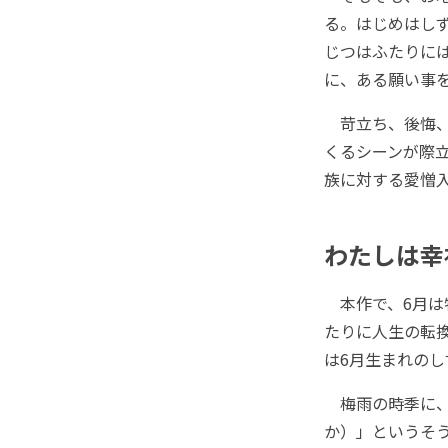
る。はじめはし
じつはふたりに
に、ある願い事
苛立ち、後悔、
くるシーンが際
族に対する愛憎
わたしは幸福
本作で、6月は
たりに人生の転
は6月生まれの
梅雨の時季に、
か）」というそ