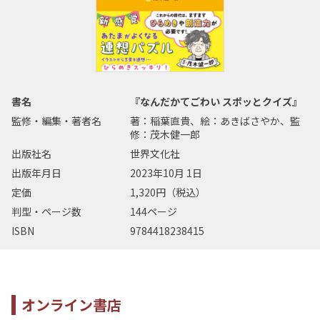
書名
『なんだかてごわい スポッとクイズ』
監修・編集・著者名
著：稲葉直貴、絵：あきばさやか、監
修：茂木健一郎
出版社名
世界文化社
出版年月日
2023年10月 1日
定価
1,320円（税込）
判型・ページ数
144ページ
ISBN
9784418238415
オンライン書店