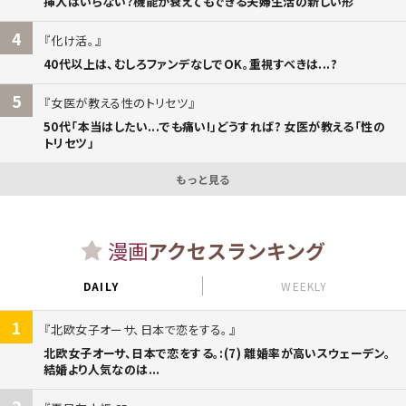
挿入はいらない?機能が衰えてもできる夫婦生活の新しい形
4
化け活。
40代以上は、むしろファンデなしでOK。重視すべきは...?
5
女医が教える性のトリセツ
50代「本当はしたい...でも痛い!」どうすれば? 女医が教える「性の
トリセツ」
もっと見る
漫画
アクセスランキング
DAILY
WEEKLY
1
北欧女子オーサ、日本で恋をする。
北欧女子オーサ、日本で恋をする。:(7) 離婚率が高いスウェーデン。
結婚より人気なのは...
2