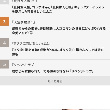
夏目友人帳 25
「夏目友人帳」コラボはんこ「夏目はんこ帳」 キャラクターイラスト
を使用した可愛らしいはんこ
3
天堂家物語 1
御曹司からの求婚、跡目騒動...大正ロマンの世界にどっぷりハマる
恋愛マンガ3選
4
ヲタクに恋は難しい (11)
『ヲタ恋』堂々完結! 成海がついにオタク告白 描きおろしでは後日
譚も
5
リベンジ・ラブ
幼なじみに振られた...でも諦めきれない 『リベンジ・ラブ』
もっと見る