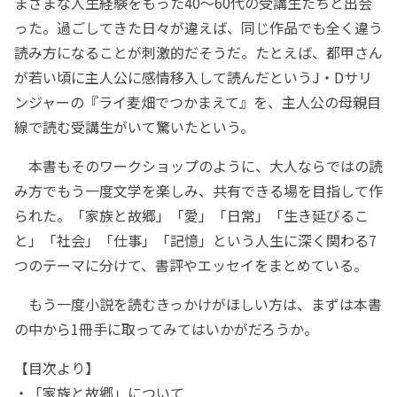
まざまな人生経験をもった40～60代の受講生たちと出会
った。過ごしてきた日々が違えば、同じ作品でも全く違う
読み方になることが刺激的だそうだ。たとえば、都甲さん
が若い頃に主人公に感情移入して読んだというJ・Dサリ
ンジャーの『ライ麦畑でつかまえて』を、主人公の母親目
線で読む受講生がいて驚いたという。
本書もそのワークショップのように、大人ならではの読
み方でもう一度文学を楽しみ、共有できる場を目指して作
られた。「家族と故郷」「愛」「日常」「生き延びるこ
と」「社会」「仕事」「記憶」という人生に深く関わる7
つのテーマに分けて、書評やエッセイをまとめている。
もう一度小説を読むきっかけがほしい方は、まずは本書
の中から1冊手に取ってみてはいかがだろうか。
【目次より】
・「家族と故郷」について