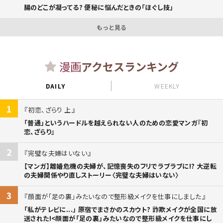
腸のどこが凝ってる? 便秘に悩んだときの「ほぐし技」
もっと見る
漫画
アクセスランキング
DAILY
WEEKLY
1
初恋、ざらり 上
「普通」というハードルを越えられない人のための恋愛マンガ『初
恋、ざらり』
2
完璧な夫婦はいない
【マンガ】離婚危機の夫婦が、記憶喪失のフリでラブラブに!? 大逆転
の夫婦関係やり直しストーリー〈完璧な夫婦はいない〉
3
顔面が「足の裏」みたいなので整形級メイクを仕事にしました
「私がテレビに...」 原宿でまさかのスカウト? 詐欺メイクが全国に放
送された!<顔面が「足の裏」みたいなので整形級メイクを仕事にし