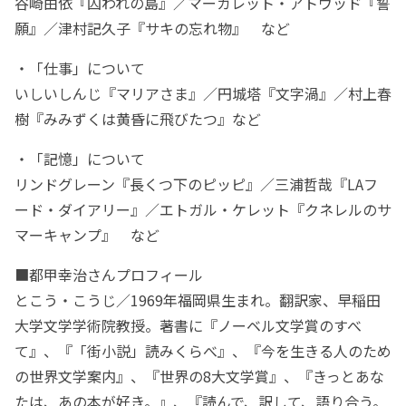
谷崎由依『囚われの島』／マーガレット・アトウッド『誓
願』／津村記久子『サキの忘れ物』 など
・「仕事」について
いしいしんじ『マリアさま』／円城塔『文字渦』／村上春
樹『みみずくは黄昏に飛びたつ』など
・「記憶」について
リンドグレーン『長くつ下のピッピ』／三浦哲哉『LAフ
ード・ダイアリー』／エトガル・ケレット『クネレルのサ
マーキャンプ』 など
■都甲幸治さんプロフィール
とこう・こうじ／1969年福岡県生まれ。翻訳家、早稲田
大学文学学術院教授。著書に『ノーベル文学賞のすべ
て』、『「街小説」読みくらべ』、『今を生きる人のため
の世界文学案内』、『世界の8大文学賞』、『きっとあな
たは、あの本が好き。』、『読んで、訳して、語り合う。