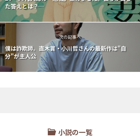
た答えとは――？
次の記事へ
僕は詐欺師。直木賞・小川哲さんの最新作は"自
分"が主人公
小説の一覧