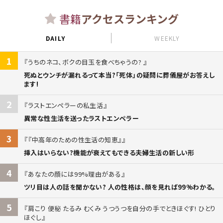
書籍
アクセスランキング
DAILY
WEEKLY
1
うちのネコ、ボクの目玉を食べちゃうの?
死ぬとウンチが漏れるって本当?「死体」の疑問に葬儀屋がお答えし
ます!
2
ラストエンペラーの私生活
異常な性生活を送ったラストエンペラー
3
『中高年のための性生活の知恵』
挿入はいらない?機能が衰えてもできる夫婦生活の新しい形
4
あなたの顔には99%理由がある
ツリ目は人の話を聞かない? 人の性格は、顔を見れば99%わかる。
5
肩こり 便秘 たるみ むくみ うつうつを自分の手でときほぐす! ひとり
ほぐし