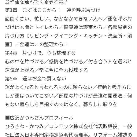
金や運を運んでくる家とは？
第3章 まずはここから！ 運を呼ぶ片づけ
面倒くさい、忙しい、なかなかできない人へ／運を呼ぶ片
づけは玄関とトイレから／健康運は寝室から／各部屋別の
片づけ方【リビング・ダイニング・キッチン・洗面所・浴
室】／金運はこの整理から！
第4章 片づけで、心も整理する
心の中を片づける／感情を片づける／付き合う人を選ぶと
運気が上がる／常に今に全力投球する
第5章 運はお金で買えない
運がよくなると言われるものに頼らない／行動と考え方に
しか運はついてこない／部屋の片づけが最強の開運法／何
もない暮らしを目指すのではなく、暮らしに彩りを
■広沢かつみさんプロフィール
ひろさわ・かつみ／コレモッタ株式会社代表取締役。一般
社団法人日本専門家検定協会代表理事。リフォーム雑誌の