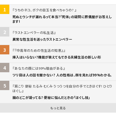
1
うちのネコ、ボクの目玉を食べちゃうの?
死ぬとウンチが漏れるって本当?「死体」の疑問に葬儀屋がお答えし
ます!
2
ラストエンペラーの私生活
異常な性生活を送ったラストエンペラー
3
『中高年のための性生活の知恵』
挿入はいらない?機能が衰えてもできる夫婦生活の新しい形
4
あなたの顔には99%理由がある
ツリ目は人の話を聞かない? 人の性格は、顔を見れば99%わかる。
5
肩こり 便秘 たるみ むくみ うつうつを自分の手でときほぐす! ひとり
ほぐし
腸のどこが凝ってる? 便秘に悩んだときの「ほぐし技」
もっと見る