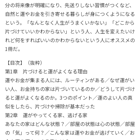
分の将来像が明確になり、先送りしない習慣がつくなど、
自然と運やお金を引き寄せる暮らしが身につくようになる
という。「なんとなく人生がうまくいかない」「どこから
片づけていいかわからない」という人、人生を変えたいけ
れど何をすればいいのかわからないという人にオススメの
1冊だ。
【目次】（抜粋）
第1章 片づけると運がよくなる理由
運やお金が集まる人には、ルーティンがある／なぜ運がい
い人、お金持ちの家は片づいているのか／どうして片づけ
ると運がよくなるのか。3つのポイント／運のよい人の真
似をしたら、片づけや掃除が基本だった
第2章 運がやってくる家、逃げる家
あなたの家はどんな状態？／部屋の状態は心の状態／部屋
の「気」って何？／こんな家は運やお金が逃げていく／お