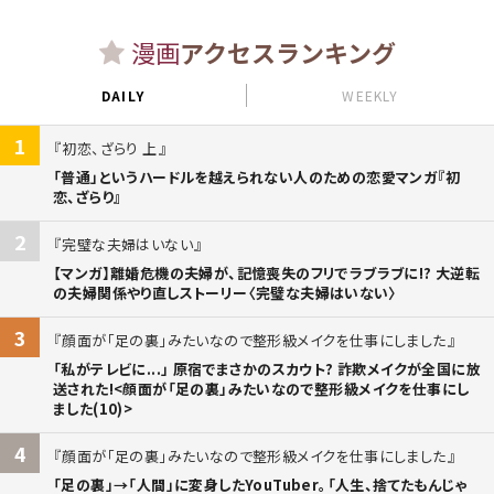
漫画
アクセスランキング
DAILY
WEEKLY
1
初恋、ざらり 上
「普通」というハードルを越えられない人のための恋愛マンガ『初
恋、ざらり』
2
完璧な夫婦はいない
【マンガ】離婚危機の夫婦が、記憶喪失のフリでラブラブに!? 大逆転
の夫婦関係やり直しストーリー〈完璧な夫婦はいない〉
3
顔面が「足の裏」みたいなので整形級メイクを仕事にしました
「私がテレビに...」 原宿でまさかのスカウト? 詐欺メイクが全国に放
送された!<顔面が「足の裏」みたいなので整形級メイクを仕事にし
ました(10)>
4
顔面が「足の裏」みたいなので整形級メイクを仕事にしました
「足の裏」→「人間」に変身したYouTuber。「人生、捨てたもんじゃ