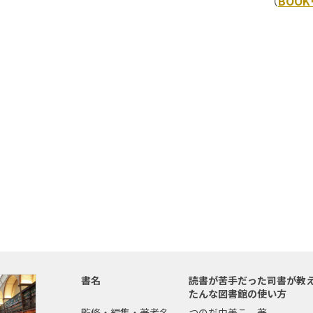
（
BOO
書名
読書が苦手だった司書が教
たんな図書館の使い方
監修・編集・著者名
つのだ由美こ 著