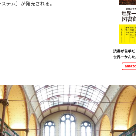
システム）が発売される。
読書が苦手
世界一かんた
ama