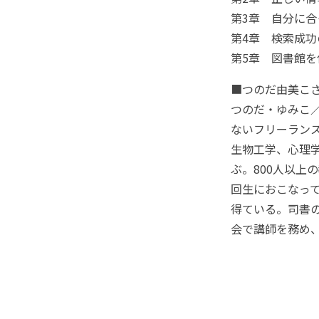
第3章 自分に
第4章 検索成
第5章 図書館
■つのだ由美こ
つのだ・ゆみこ
ないフリーラン
生物工学、心理
ぶ。800人以上
回生におこなっ
得ている。司書
会で講師を務め