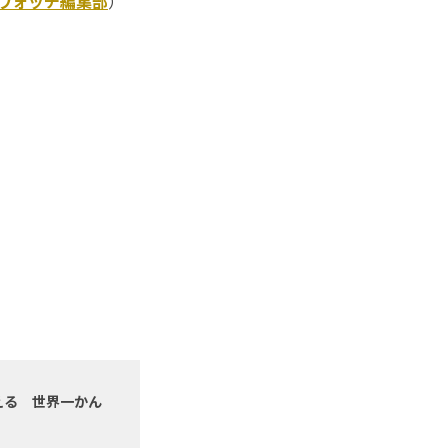
Kウォッチ編集部
）
える 世界一かん