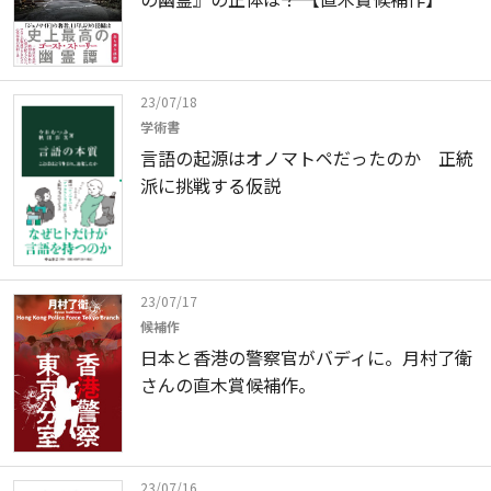
23/07/18
学術書
言語の起源はオノマトペだったのか 正統
派に挑戦する仮説
23/07/17
候補作
日本と香港の警察官がバディに。月村了衛
さんの直木賞候補作。
23/07/16