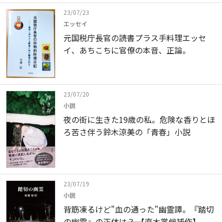
23/07/23
エッセイ
元国税庁長官の読書プラス手料理エッセ
イ、あちこちに官僚の本音、正論。
23/07/20
小説
夜の街に生きた19歳の私。危険な香りとほ
ろ苦さ伴う鈴木涼美の「青春」小説
23/07/19
小説
背筋凍るけど"血の通った"幽霊譚。『踏切
の幽霊』の正体は――？ 【直木賞候補作】