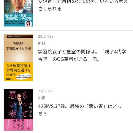
安倍晋三元首相のなまの声、いろいろ考え
させられる
23/07/27
新刊
学習院女子と皇室の関係は。「親子4代学
習院」のOG筆者が迫る一冊。
23/07/25
小説
42歳VS.37歳。最強の「悪い妻」はどっ
ち？