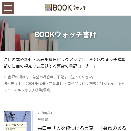
BOOKウォッチ書評
注目の本や新刊・名著を毎日ピックアップし、BOOKウォッチ編集
部が独自の視点でお届けする渾身の書評コーナー。
※ 書評の掲載をご希望の場合は、下記まで送本ください。
送付先 〒102-0084 千代田区二番町12-8 ロイヤルビル 株式会社ジェイ・キャ
スト BOOKウォッチ編集部 宛
23/08/21
学術書
悪口＝「人を傷つける言葉」「悪意のある